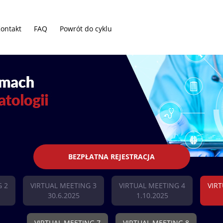
ontakt
FAQ
Powrót do cyklu
BEZPŁATNA REJESTRACJA
G 2
VIRTUAL MEETING 3
VIRTUAL MEETING 4
VIR
30.6.2025
1.10.2025
VIRTUAL MEETING 7
VIRTUAL MEETING 8